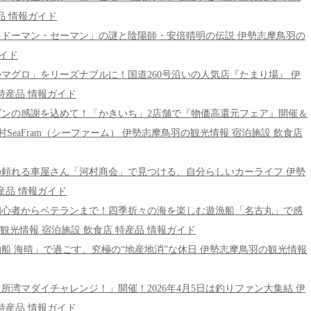
品 情報ガイド
守る魔除け「ドーマン・セーマン」の謎と陰陽師・安倍晴明の伝説 伊勢志摩鳥羽の
ガイド
】絶品「伊勢マグロ」をリーズナブルに！国道260号沿いの人気店『たまり場』 伊
特産品 情報ガイド
鳥羽】今シーズンの感謝を込めて！「かきいち」2店舗で『物価高還元フェア』開催＆
eaFram（シーファーム） 伊勢志摩鳥羽の観光情報 宿泊施設 飲食店
神津佐】町の頼れる車屋さん「河村商会」で見つける、自分らしいカーライフ 伊勢
産品 情報ガイド
・五ヶ所湾】初心者からベテランまで！四季折々の海を楽しむ遊漁船「名古丸」で感
観光情報 宿泊施設 飲食店 特産品 情報ガイド
れ家「民宿釣船 海晴」で過ごす、究極の“地産地消”な休日 伊勢志摩鳥羽の観光情報
町で「五ヶ所湾マダイチャレンジ！」開催！2026年4月5日は釣りファン大集結 伊
特産品 情報ガイド