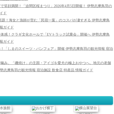
町】桜の下で笑顔満開！「迫間区桜まつり」2026年4月5日開催！ 伊勢志摩鳥羽の
ガイド
御座】TVで話題！海女と漁師が営む「民宿一葉」のコスパが凄すぎる 伊勢志摩鳥
情報ガイド
世代の物流を体感！クラギ文化ホールで「EVトラック試乗会」開催へ 伊勢志摩鳥
情報ガイド
店が勢ぞろい！「しまのスイーツ・パンフェア」開催 伊勢志摩鳥羽の観光情報 宿泊
摩】海を守る一噛み。「磯焼け」の主因・アイゴを愛犬の極上おやつへ。地元の老舗
勢志摩鳥羽の観光情報 宿泊施設 飲食店 特産品 情報ガイド