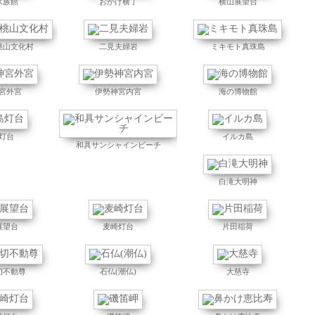
水族館
おかげ横丁
横山展望台
桃山文化村
二見夫婦岩
ミキモト真珠島
宮外宮
伊勢神宮内宮
海の博物館
灯台
イルカ島
和具サンシャインビーチ
白滝大明神
展望台
麦崎灯台
片田稲荷
切不動尊
石仏(潮仏)
大慈寺