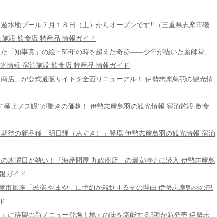
ール!! 迫間遊水地プール７月１８日（土）からオープンです!!（三重県志摩市磯
施設 飲食店 特産品 情報ガイド
セルから蘇った「知事賞」の絵・50年の時を超えた奇跡――少年が描いた薬師堂、
情報 宿泊施設 飲食店 特産品 情報ガイド
特約店「松田商店」が公式通販サイトを全面リニューアル！ 伊勢志摩鳥羽の観光情
三河一色の“極上メス鰻”が驚きの価格！ 伊勢志摩鳥羽の観光情報 宿泊施設 飲食
カンに新星！期待の新品種「明日輝（あすき）」登場 伊勢志摩鳥羽の観光情報 宿泊
ルポ】香良洲の木曜日が熱い！「海産問屋 丸政商店」の爆安特売に潜入 伊勢志摩鳥
情報ガイド
eで話題沸騰！志摩市御座「民宿 やまや」に予約が殺到するその理由 伊勢志摩鳥羽の観
ド
「海ほおずき」に待望の新メニュー登場！地元の味を堪能する3種が新発売 伊勢志