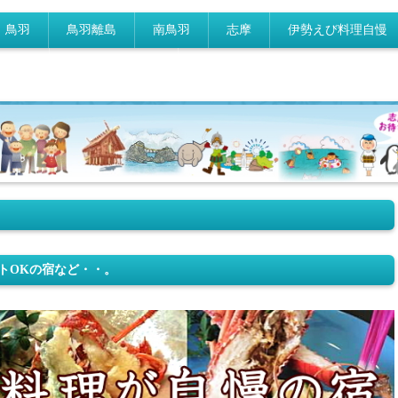
鳥羽
鳥羽離島
南鳥羽
志摩
伊勢えび料理自慢
理自慢
ペットOK宿自慢
トOKの宿など・・。