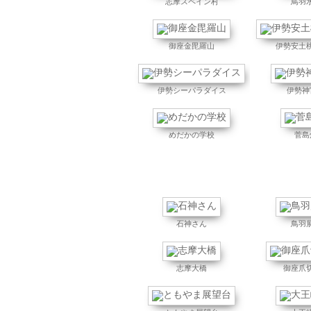
志摩スペイン村
鳥羽
御座金毘羅山
伊勢安土
伊勢シーパラダイス
伊勢神
めだかの学校
菅島
石神さん
鳥羽
志摩大橋
御座爪