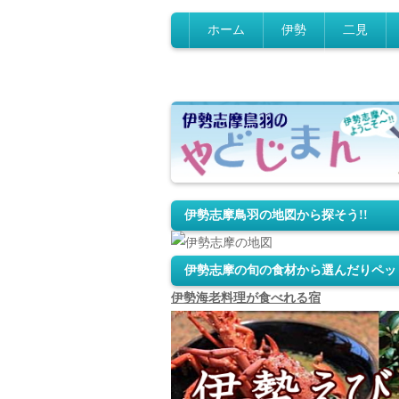
ホーム
伊勢
二見
的矢かき料理自慢
あわび料
伊勢志摩鳥羽の地図から探そう!!
伊勢志摩の旬の食材から選んだりペッ
伊勢海老料理が食べれる宿